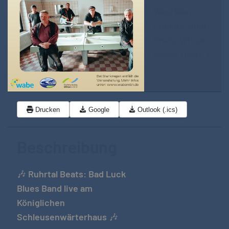
Westfalen,
Ennepe-Ruhr-
Kreis, Witten,
58456, Insel, 1
Drucken
Google
Outlook (.ics)
Beschreibung
🎶
Ruhrtal Beats: Bad Luck
Blues Band live am
Königlichen
Schleusenwärterhaus
🎶