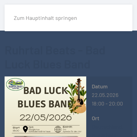
Zum Hauptinhalt springen
Ruhrtal Beats - Bad
Luck Blues Band
Datum
22.05.2026
18:00
-
20:00
Ort
Deutschland,
Nordrhein-