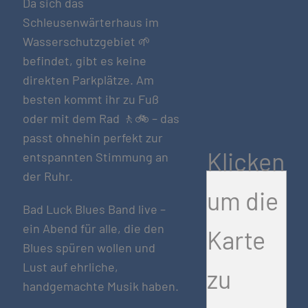
Da sich das
Schleusenwärterhaus im
Wasserschutzgebiet 🌱
befindet, gibt es keine
direkten Parkplätze. Am
besten kommt ihr zu Fuß
oder mit dem Rad 🚶🚲 – das
passt ohnehin perfekt zur
Klicken
entspannten Stimmung an
der Ruhr.
um die
Bad Luck Blues Band live –
ein Abend für alle, die den
Karte
Blues spüren wollen und
Lust auf ehrliche,
zu
handgemachte Musik haben.