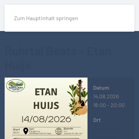
Zum Hauptinhalt springen
Ruhrtal Beats - Etan
Huijs
Datum
14.08.2026
18:00
-
20:00
Ort
Deutschland,
Nordrhein-