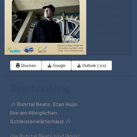
Westfalen,
Ennepe-Ruhr-
Kreis, Witten,
58456, Insel, 1
Drucken
Google
Outlook (.ics)
Beschreibung
🎶
Ruhrtal Beats: Etan Huijs
live am Königlichen
Schleusenwärterhaus
🎶
Die Ruhrtal Beats sind längst