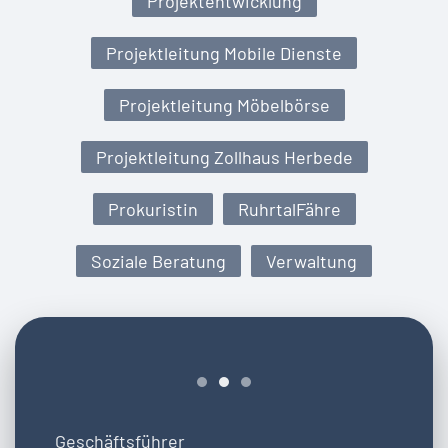
Projektentwicklung
Projektleitung Mobile Dienste
Projektleitung Möbelbörse
Projektleitung Zollhaus Herbede
Prokuristin
RuhrtalFähre
Soziale Beratung
Verwaltung
Geschäftsführer